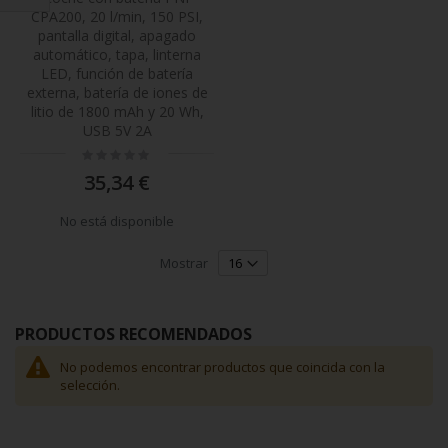
Comprar
CPA200, 20 l/min, 150 PSI,
pantalla digital, apagado
por
automático, tapa, linterna
LED, función de batería
externa, batería de iones de
litio de 1800 mAh y 20 Wh,
USB 5V 2A
Rating:
0%
35,34 €
No está disponible
Mostrar
PRODUCTOS RECOMENDADOS
No podemos encontrar productos que coincida con la
selección.