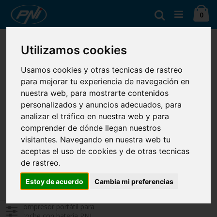
Ir
Ca
al
Buscar
artí
0
contenido
Fijar
Ver
Ordenar por
Utilizamos cookies
Dirección
como
Parrilla
Lista
Descendente
Mostrar
Usamos cookies y otras tecnicas de rastreo
para mejorar tu experiencia de navegación en
nuestra web, para mostrarte contenidos
personalizados y anuncios adecuados, para
analizar el tráfico en nuestra web y para
comprender de dónde llegan nuestros
visitantes. Navegando en nuestra web tu
aceptas el uso de cookies y de otras tecnicas
de rastreo.
Estoy de acuerdo
Cambia mi preferencias
Compresor portátil para
coche con batería PNI