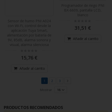
Programador de riego PNI
BX-6609, pantalla LCD,
blanco
Rating:
Sensor de humo PNI A024
0%
con Wi-Fi, control desde la
31,51 €
aplicación Tuya Smart,
alimentación por batería de
Añadir al carrito
9V, 85dB, alarma sonora y
visual, alarma silenciosa
Rating:
0%
15,76 €
Añadir al carrito
Página
Actualmente estás leyendo página
Página
Página
Página
Continuar
1
2
3
Mostrar
PRODUCTOS RECOMENDADOS