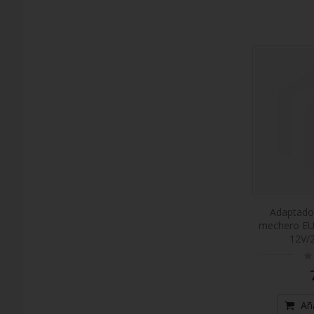
Adaptado
mechero EUR
12V/
Ra
0
Aña