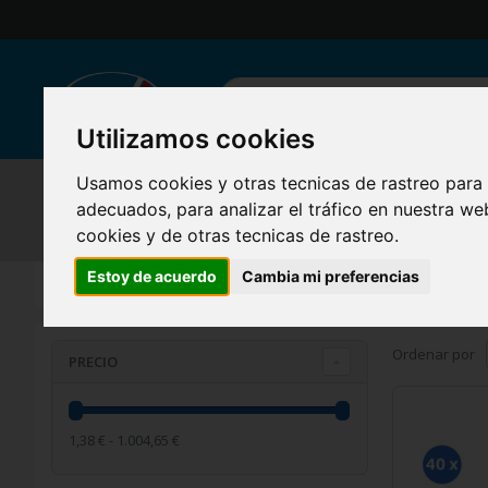
Ir
al
contenido
Buscar
Utilizamos cookies
Usamos cookies y otras tecnicas de rastreo para
RADIOTRANSMISORES
SISTEMAS DE SEGURIDAD
ELECT
adecuados, para analizar el tráfico en nuestra w
cookies y de otras tecnicas de rastreo.
HOGAR INTELIGENTE Y GADGETS
Estoy de acuerdo
Cambia mi preferencias
Electrónica para automóviles
Página de inicio
Accesorios
Ordenar por
PRECIO
1,38 € - 1.004,65 €