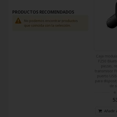
PRODUCTOS RECOMENDADOS
No podemos encontrar productos
que coincida con la selección.
Caja modula
F250 Bluet
piezas, 
transmisor F
puerto USB 
para disposi
de s
Ra
0
5
Añadir a