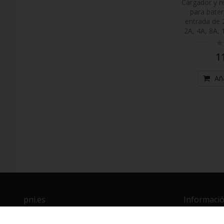
Cargador y r
para bater
entrada de 
2A, 4A, 8A,
Ra
0
1
Aña
pni.es
Informació
Sobre nosotros