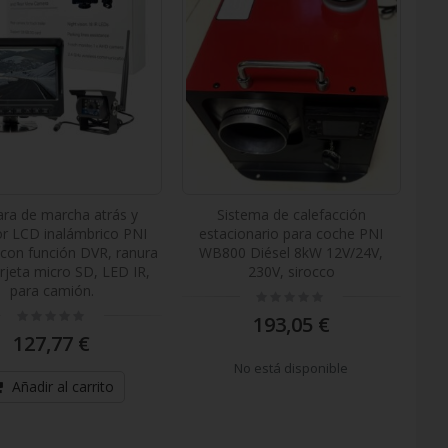
ra de marcha atrás y
Sistema de calefacción
r LCD inalámbrico PNI
estacionario para coche PNI
con función DVR, ranura
WB800 Diésel 8kW 12V/24V,
rjeta micro SD, LED IR,
230V, sirocco
para camión.
Rating:
0%
Rating:
193,05 €
0%
127,77 €
No está disponible
Añadir al carrito