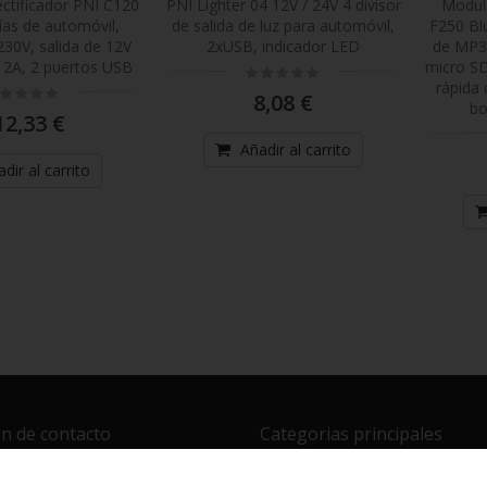
ectificador PNI C120
PNI Lighter 04 12V / 24V 4 divisor
Modul
ías de automóvil,
de salida de luz para automóvil,
F250 Bl
230V, salida de 12V
2xUSB, indicador LED
de MP3,
 12A, 2 puertos USB
micro SD
Rating:
0%
rápida 
ting:
8,08 €
%
bo
12,33 €
Añadir al carrito
dir al carrito
n de contacto
Categorias principales
Radio CB