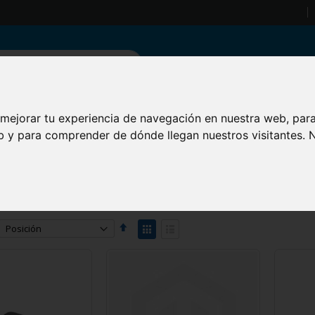
Conviértase
Buscar
 mejorar tu experiencia de navegación en nuestra web, par
RÓNICA PARA AUTOMÓVILES
ELECTRÓNICO Y ELÉCTRICO
FOTO,
eb y para comprender de dónde llegan nuestros visitantes.
 del coche
Fijar
Ver
Dirección
como
Parrilla
Lista
Descendente