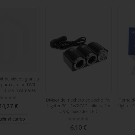
t de videovigilancia
o para camión DVR
r LCD y 4 cámaras
ting:
Divisor de mechero de coche PNI
Toma de
%
44,27 €
Lighter 20 12V/24V 2 salidas, 2 x
Lighter 
USB, indicador LED
Rating:
dir al carrito
0%
6,10 €