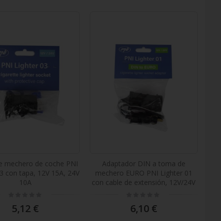
 mechero de coche PNI
Adaptador DIN a toma de
03 con tapa, 12V 15A, 24V
mechero EURO PNI Lighter 01
10A
con cable de extensión, 12V/24V
Rating:
Rating:
0%
0%
5,12 €
6,10 €