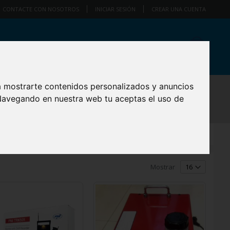
CONTACTE CON NOSOTROS
INICIAR SESIÓN
CREAR UNA CUENTA
Cart
artículo
0
 en socio exclusivo de PNI en su país!
CONTÁCTENOS
a mostrarte contenidos personalizados y anuncios
 VIDEO, AUDIO Y ÓPTICA
COMPUTADORAS Y PERIFÉRICOS
 Navegando en nuestra web tu aceptas el uso de
Mostrar