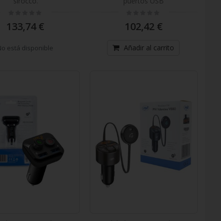
sirocco.
puertos USB
Rating:
Rating:
0%
0%
133,74 €
102,42 €
Añadir al carrito
No está disponible