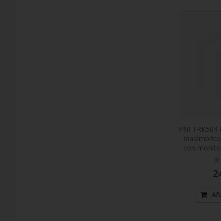
PNI TRK504 ki
inalámbric
con monito
Ra
0
2
Aña