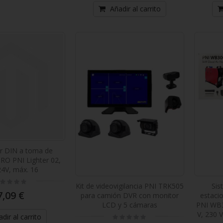
Añadir al carrito
r DIN a toma de
O PNI Lighter 02,
24V, máx. 16
ting:
Kit de videovigilancia PNI TRK505
Sis
%
7,09 €
para camión DVR con monitor
estaci
LCD y 5 cámaras
PNI WB3
V, 230 V
Rating:
dir al carrito
0%