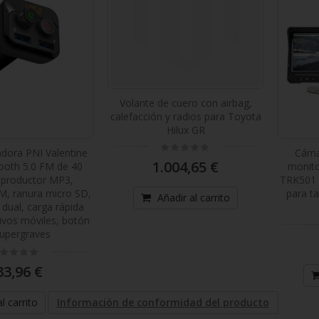
Volante de cuero con airbag,
calefacción y radios para Toyota
Hilux GR
Rating:
dora PNI Valentine
Cáma
0%
1.004,65 €
ooth 5.0 FM de 40
monito
reproductor MP3,
TRK501 
M, ranura micro SD,
para ta
Añadir al carrito
dual, carga rápida
tivos móviles, botón
upergraves
ting:
%
33,96 €
l carrito
Información de conformidad del producto