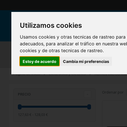
Ir
al
contenido
Utilizamos cookies
Buscar
Usamos cookies y otras tecnicas de rastreo para
adecuados, para analizar el tráfico en nuestra w
RADIOTRANSMISORES
SISTEMAS DE SEGURIDAD
ELECT
cookies y de otras tecnicas de rastreo.
HOGAR INTELIGENTE Y GADGETS
Estoy de acuerdo
Cambia mi preferencias
Electrónico y eléctrico
Página de inicio
hornos microonda
Ordenar por
PRECIO
127,63 € - 128,03 €