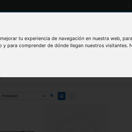
Conviértase
Buscar
 mejorar tu experiencia de navegación en nuestra web, par
eb y para comprender de dónde llegan nuestros visitantes.
RÓNICA PARA AUTOMÓVILES
ELECTRÓNICO Y ELÉCTRICO
FOTO,
s
Fijar
Ver
Dirección
como
Parrilla
Lista
Descendente