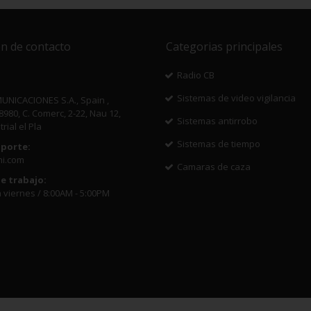
n de contacto
Categorias principales
Radio CB
Sistemas de video vigilancia
NICACIONES S.A., Spain ,
8980, C. Comerc, 2-22, Nau 12,
Sistemas antirrobo
rial el Pla
Sistemas de tiempo
oporte:
ni.com
Camaras de caza
e trabajo:
 viernes / 8:00AM - 5:00PM