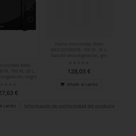
Horno microondas Beko
MOC20100SFB, 700 W, 20 L,
función descongelación, gris
Rating:
icroondas Beko
0%
128,03 €
FB, 700 W, 20 L,
congelación, negro
ting:
Añadir al carrito
%
27,63 €
l carrito
Información de conformidad del producto