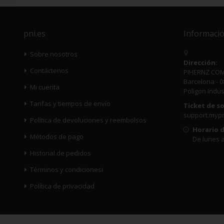
pni.es
Informació
Sobre nosotros
Dirección:
Contáctenos
PIHERNZ COMU
Barcelona - 0
Mi cuenta
Poligon Indust
Tarifas y tiempos de envío
Ticket de s
support.myp
Política de devoluciones y reembolsos
Horario d
Métodos de pago
De lunes a
Historial de pedidos
Términos y condicionesi
Política de privacidad