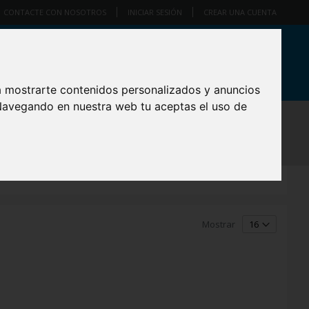
CONTACTE CON NOSOTROS
INICIAR SESIÓN
CREAR UNA CUENTA
Cart
artículo
0
 en socio exclusivo de PNI en su país!
CONTÁCTENOS
a mostrarte contenidos personalizados y anuncios
 Navegando en nuestra web tu aceptas el uso de
 VIDEO, AUDIO Y ÓPTICA
COMPUTADORAS Y PERIFÉRICOS
Mostrar