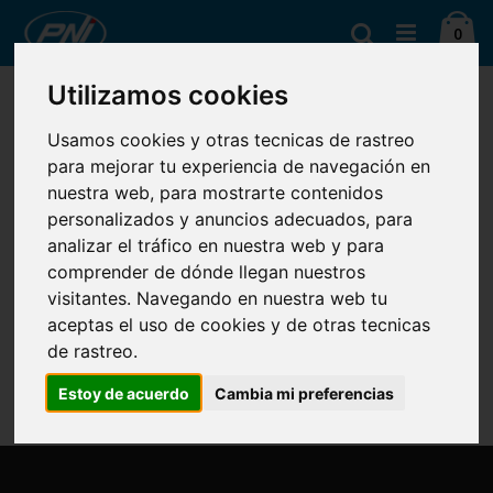
Ir
Ca
al
Buscar
artí
0
contenido
Utilizamos cookies
No podemos encontrar productos que coincida con la
selección.
Usamos cookies y otras tecnicas de rastreo
para mejorar tu experiencia de navegación en
nuestra web, para mostrarte contenidos
personalizados y anuncios adecuados, para
PRODUCTOS RECOMENDADOS
analizar el tráfico en nuestra web y para
No podemos encontrar productos que coincida con la
comprender de dónde llegan nuestros
selección.
visitantes. Navegando en nuestra web tu
aceptas el uso de cookies y de otras tecnicas
de rastreo.
Estoy de acuerdo
Cambia mi preferencias