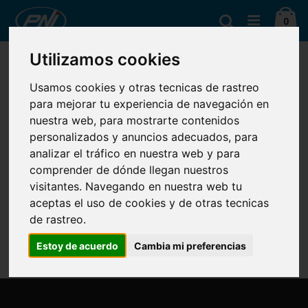
Ir
Ca
al
Buscar
artí
0
contenido
Utilizamos cookies
No podemos encontrar productos que coincida con la
selección.
Usamos cookies y otras tecnicas de rastreo
para mejorar tu experiencia de navegación en
nuestra web, para mostrarte contenidos
personalizados y anuncios adecuados, para
PRODUCTOS RECOMENDADOS
analizar el tráfico en nuestra web y para
No podemos encontrar productos que coincida con la
comprender de dónde llegan nuestros
selección.
visitantes. Navegando en nuestra web tu
aceptas el uso de cookies y de otras tecnicas
de rastreo.
Estoy de acuerdo
Cambia mi preferencias