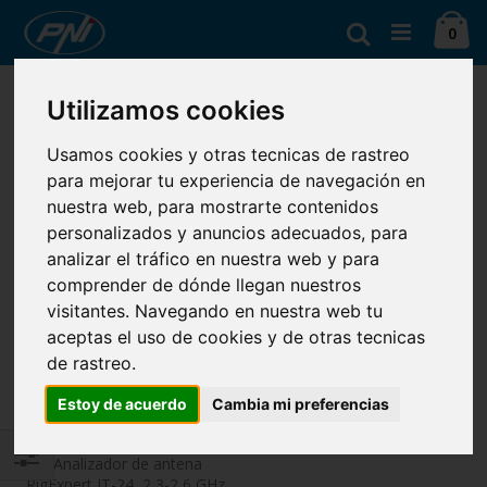
Ir
Ca
al
Buscar
artí
0
contenido
Fijar
Ver
Ordenar por
Utilizamos cookies
Dirección
como
Parrilla
Lista
Descendente
Mostrar
Usamos cookies y otras tecnicas de rastreo
para mejorar tu experiencia de navegación en
nuestra web, para mostrarte contenidos
personalizados y anuncios adecuados, para
analizar el tráfico en nuestra web y para
comprender de dónde llegan nuestros
visitantes. Navegando en nuestra web tu
aceptas el uso de cookies y de otras tecnicas
de rastreo.
Estoy de acuerdo
Cambia mi preferencias
Analizador de antena
Comprar
RigExpert IT-24, 2,3-2,6 GHz,