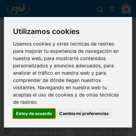
Ir
Ca
al
Buscar
artí
0
contenido
Fijar
Ver
Ordenar por
Utilizamos cookies
Dirección
como
Parrilla
Lista
Descendente
Mostrar
Usamos cookies y otras tecnicas de rastreo
para mejorar tu experiencia de navegación en
nuestra web, para mostrarte contenidos
personalizados y anuncios adecuados, para
analizar el tráfico en nuestra web y para
comprender de dónde llegan nuestros
visitantes. Navegando en nuestra web tu
aceptas el uso de cookies y de otras tecnicas
de rastreo.
Estoy de acuerdo
Cambia mi preferencias
Sensor externo adicional para
Estación meteorológica PNI
estación meteorológica PNI
MS500 con sensor externo